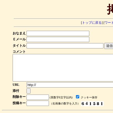
[
トップに戻る
] [
ワー
おなまえ
Ｅメール
タイトル
コメント
URL
添付
削除キー
(英数字8文字以内)
クッキー保存
投稿キー
（右画像の数字を入力）