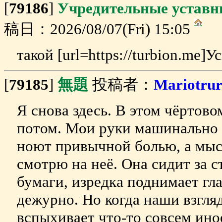
[
79186
]
Учредительные уставн
稿日：2026/08/07(Fri) 15:05
такой [url=https://turbion.me]Ус
[
79185
]
無題
投稿者：
Mariotru
Я снова здесь. В этом чёртов
потом. Мои руки машинально 
ноют привычной болью, а мысл
смотрю на неё. Она сидит за 
бумаги, изредка поднимает гл
дежурно. Но когда наши взгляд
вспыхивает что-то совсем ино