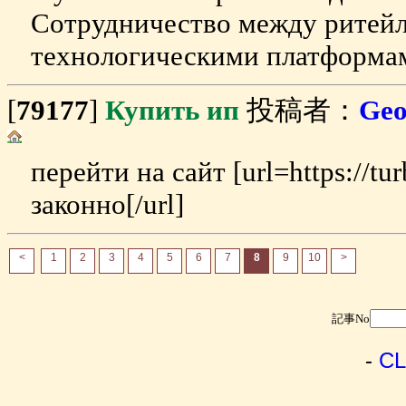
Сотрудничество между ритей
технологическими платформам
[
79177
]
Купить ип
投稿者：
Geo
перейти на сайт [url=https://t
законно[/url]
<
1
2
3
4
5
6
7
8
9
10
>
記事No
-
CL