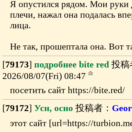
Я опустился рядом. Мои руки 
плечи, нажал она подалась впе
лица.
Не так, прошептала она. Вот т
[
79173
]
подробнее bite red
投稿
2026/08/07(Fri) 08:47
посетить сайт https://bite.red/
[
79172
]
Усн, осно
投稿者：
Geor
этот сайт [url=https://turbion