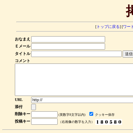
[
トップに戻る
] [
ワー
おなまえ
Ｅメール
タイトル
コメント
URL
添付
削除キー
(英数字8文字以内)
クッキー保存
投稿キー
（右画像の数字を入力）