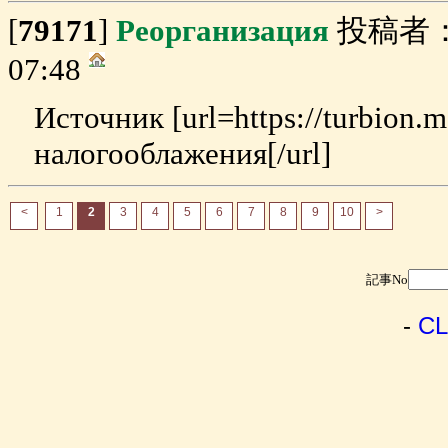
[
79171
]
Реорганизация
投稿者
07:48
Источник [url=https://turbion
налогооблажения[/url]
<
1
2
3
4
5
6
7
8
9
10
>
記事No
-
CL