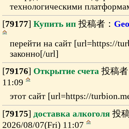
технологическими платформам
[
79177
]
Купить ип
投稿者：
Geo
перейти на сайт [url=https://t
законно[/url]
[
79176
]
Открытие счета
投稿者
11:09
этот сайт [url=https://turbion.
[
79175
]
доставка алкоголя
投稿
2026/08/07(Fri) 11:07