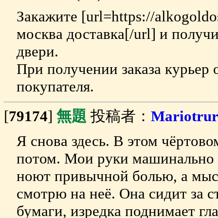
Закажите [url=https://alkogold
москва доставка[/url] и полу
двери.
При получении заказа курьер 
покупателя.
[
79174
]
無題
投稿者：
Mariotru
Я снова здесь. В этом чёртов
потом. Мои руки машинально 
ноют привычной болью, а мысл
смотрю на неё. Она сидит за 
бумаги, изредка поднимает гл