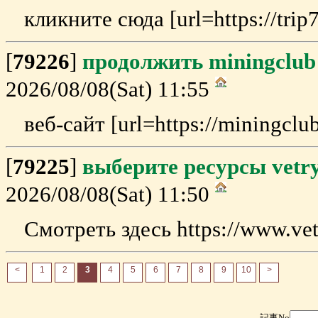
кликните сюда [url=https://trip
[
79226
]
продолжить miningclub
2026/08/08(Sat) 11:55
веб-сайт [url=https://miningclub
[
79225
]
выберите ресурсы vetr
2026/08/08(Sat) 11:50
Смотреть здесь https://www.vet
<
1
2
3
4
5
6
7
8
9
10
>