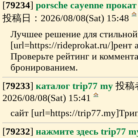
[
79234
]
porsche cayenne прока
投稿日：2026/08/08(Sat) 15:48
Лучшее решение для стильной
[url=https://rideprokat.ru/]рен
Проверьте рейтинг и коммент
бронированием.
[
79233
]
каталог trip77 my
投稿
2026/08/08(Sat) 15:41
сайт [url=https://trip77.my]Три
[
79232
]
нажмите здесь trip77 m