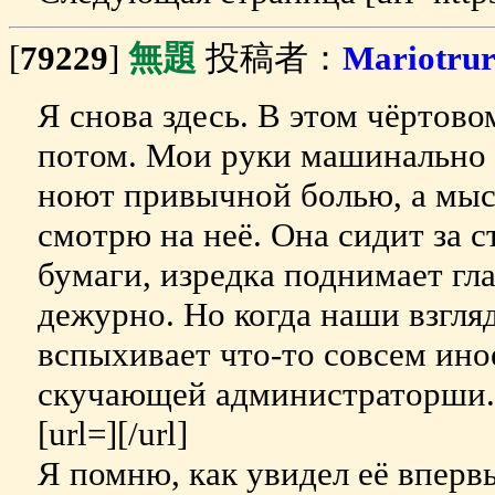
[
79229
]
無題
投稿者：
Mariotru
Я снова здесь. В этом чёртов
потом. Мои руки машинально 
ноют привычной болью, а мысл
смотрю на неё. Она сидит за 
бумаги, изредка поднимает гл
дежурно. Но когда наши взгляд
вспыхивает что-то совсем ино
скучающей администраторши. 
[url=][/url]
Я помню, как увидел её впервы