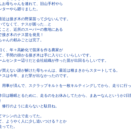
んお母ちゃんを連れて、旧山手村やら
ンターやら廻りました。
最近は接ぎ木の野菜苗って少ないんです。
いてなくて、ナスが困った…と
くこと、近所のスーパーの敷地にある
で接ぎ木のナス苗を発見！
ちゃんの頼みごとは完了。
曰く、年々高齢化で苗床を作る農家が
て、手間の掛かる接ぎ木は手に入りにくいらしいです。
ームセンター辺りだと会社組織が作った苗が出回るらしいです。
が買えない謎が解けた母ちゃんは、最近は種まきからスタートしてる。
ナスは今年、まだ芽が出なかったのです。
、用事が済んで、スクラップキルトを一枚キルティングしてから、走りに行
昨日は睡眠とるために、走るのをお休みしてたから、まあーなんというか2日
！
、修行のように走らないと駄目ね。
てマシンの上で走ってた。
て、ようやく人に少し追いつける？とか
走ってた。