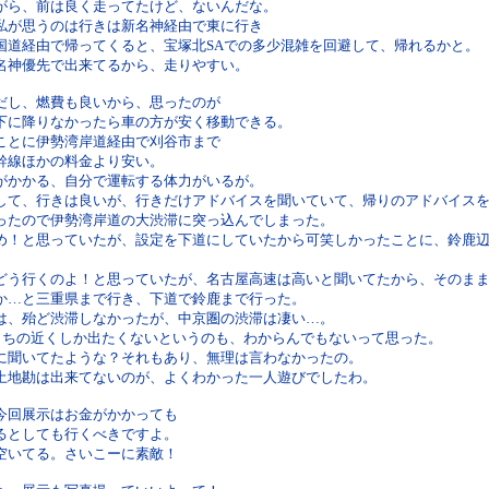
がら、前は良く走ってたけど、ないんだな。
私が思うのは行きは新名神経由で東に行き
国道経由で帰ってくると、宝塚北SAでの多少混雑を回避して、帰れるかと。
名神優先で出来てるから、走りやすい。
だし、燃費も良いから、思ったのが
下に降りなかったら車の方が安く移動できる。
ことに伊勢湾岸道経由で刈谷市まで
幹線ほかの料金より安い。
がかかる、自分で運転する体力がいるが。
して、行きは良いが、行きだけアドバイスを聞いていて、帰りのアドバイス
ったので伊勢湾岸道の大渋滞に突っ込んでしまった。
め！と思っていたが、設定を下道にしていたから可笑しかったことに、鈴鹿
どう行くのよ！と思っていたが、名古屋高速は高いと聞いてたから、そのま
か…と三重県まで行き、下道で鈴鹿まで行った。
は、殆ど渋滞しなかったが、中京圏の渋滞は凄い…。
うちの近くしか出たくないというのも、わからんでもないって思った。
に聞いてたような？それもあり、無理は言わなかったの。
土地勘は出来てないのが、よくわかった一人遊びでしたわ。
今回展示はお金がかかっても
るとしても行くべきですよ。
空いてる。さいこーに素敵！