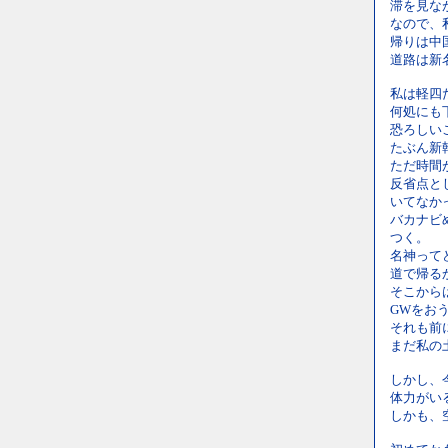
滞を見な
なので、
帰りは中
道路は新
私は軽四
何処にも
恐ろしい
たぶん新
ただ時間
反省点と
いてなか
バカナビ
つく。
名神って
道で帰る
そこから
GWをお
それも前
まだ私の
しかし、
体力がい
しかも、