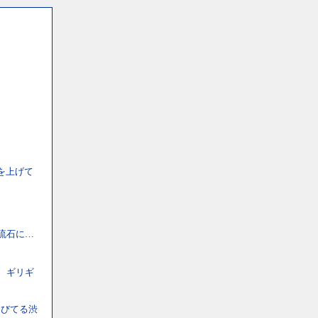
を上げて
流石に…
、ギリギ
伸びてる渋