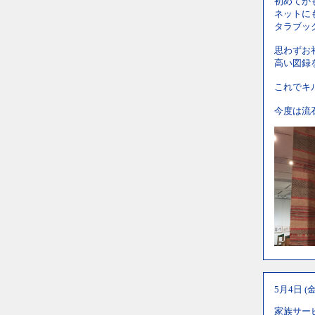
初めてか
ネットに
タラブッ
思わずお
高い図録
これでキ
今度は流
5月4日 (
家族サー