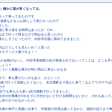
金)
確かに道が良くなってる。
行って帰ってきたのです。
速道路などをぶん回しして来たかったので
ました。
都に寄り道する時間もあったが、GW…
北山まで行って帰るだけで死ねると思ったのと
落ちしそうだったので、刈谷市往復に留めておきました。
的はどうしても見たいわ！と思った
タラブックス展ですよ！！
しか会期がないし、刈谷市美術館の次が発表されてないってことは、どこも手
しょう？
こういう素敵な展示が特に岡山に来ないかなる
けで、車も乗りたいのもあり、かといって
幹線で行って混雑したくないし、名古屋駅まで迎えに来て！なんてワガママは
ので
土日でも車も人も多い)自力移動で行ってきました。
自分の仕事量がGWまでに片付かないと行ける時間もないかと…それもあって
ん切りがつかなかったの。
名神が神戸と高槻に出来て、中国道の渋滞は減ってるかと。池田の辺りまで