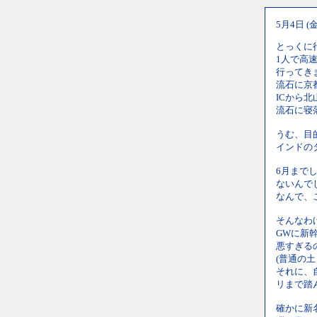
5月4日 (
とっくに
1人で高
行ってき
流石に京
ICから
流石に寝
うむ、目
インドの
6月まで
ないんで
なんで、
そんなわ
GWに新
悪すぎる
(普通の
それに、
リまで踏
確かに新