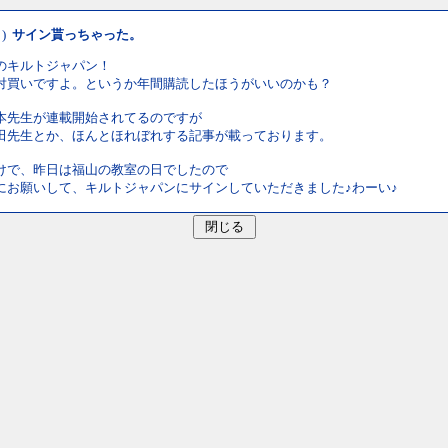
月)
サイン貰っちゃった。
のキルトジャパン！
対買いですよ。というか年間購読したほうがいいのかも？
本先生が連載開始されてるのですが
田先生とか、ほんとほれぼれする記事が載っております。
けで、昨日は福山の教室の日でしたので
にお願いして、キルトジャパンにサインしていただきました♪わーい♪