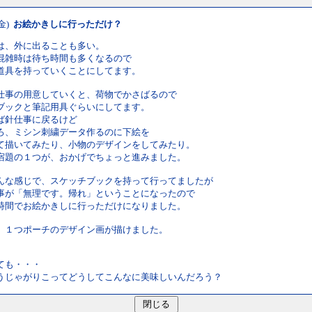
(金)
お絵かきしに行っただけ？
は、外に出ることも多い。
混雑時は待ち時間も多くなるので
道具を持っていくことにしてます。
仕事の用意していくと、荷物でかさばるので
ブックと筆記用具ぐらいにしてます。
ば針仕事に戻るけど
ろ、ミシン刺繍データ作るのに下絵を
て描いてみたり、小物のデザインをしてみたり。
宿題の１つが、おかげでちょっと進みました。
んな感じで、スケッチブックを持って行ってましたが
事が「無理です。帰れ」ということになったので
時間でお絵かきしに行っただけになりました。
、１つポーチのデザイン画が描けました。
ても・・・
うじゃがりこってどうしてこんなに美味しいんだろう？