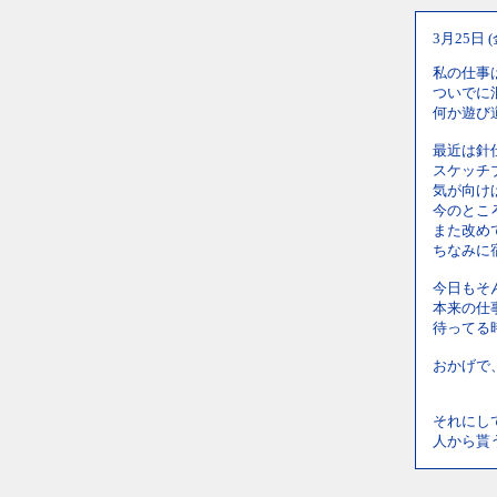
3月25日 
私の仕事
ついでに
何か遊び
最近は針
スケッチ
気が向け
今のとこ
また改め
ちなみに
今日もそ
本来の仕
待ってる
おかげで
それにし
人から貰