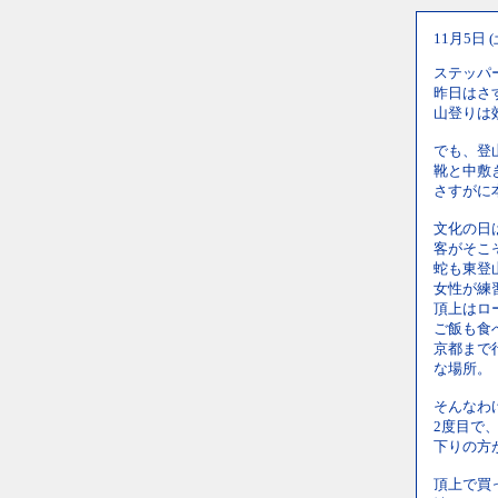
11月5日 
ステッパ
昨日はさ
山登りは
でも、登
靴と中敷
さすがに
文化の日
客がそこ
蛇も東登
女性が練
頂上はロ
ご飯も食
京都まで
な場所。
そんなわ
2度目で
下りの方
頂上で買