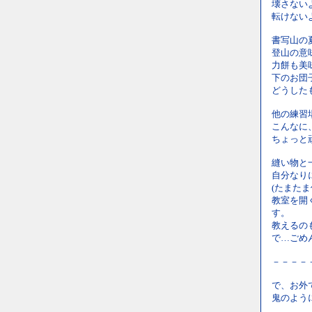
壊さない
転けない
書写山の
登山の意
力餅も美
下のお団
どうした
他の練習
こんなに
ちょっと
縫い物と
自分なり
(たまた
教室を開
す。
教えるの
で…ごめ
－－－－
で、お外
鬼のよう