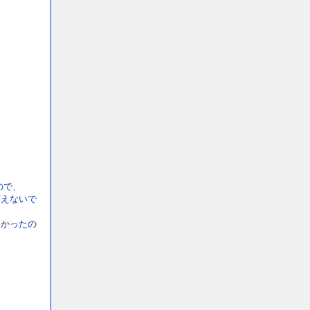
ので、
言えないで
たかったの