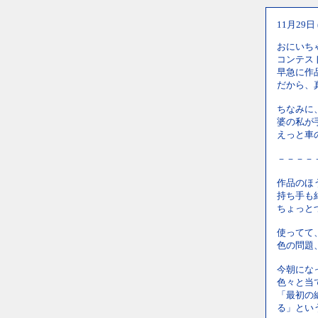
11月29日
おにいち
コンテス
早急に作
だから、
ちなみに
婆の私が
えっと車
－－－－
作品のほ
持ち手も
ちょっと
使ってて
色の問題
今朝にな
色々と当
「最初の
る」とい