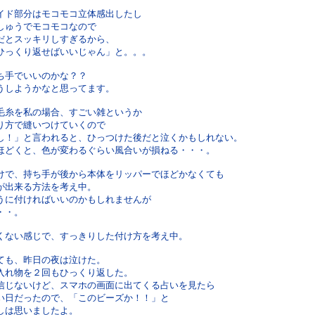
イド部分はモコモコ立体感出したし
しゅうでモコモコなので
だとスッキリしすぎるから、
ひっくり返せばいいじゃん」と。。。
ち手でいいのかな？？
うしようかなと思ってます。
毛糸を私の場合、すごい雑というか
り方で縫いつけていくので
し！」と言われると、ひっつけた後だと泣くかもしれない。
ほどくと、色が変わるぐらい風合いが損ねる・・・。
けで、持ち手が後から本体をリッパーでほどかなくても
が出来る方法を考え中。
うに付ければいいのかもしれませんが
・・。
くない感じで、すっきりした付け方を考え中。
ても、昨日の夜は泣けた。
入れ物を２回もひっくり返した。
信じないけど、スマホの画面に出てくる占いを見たら
い日だったので、「このビーズか！！」と
しは思いましたよ。