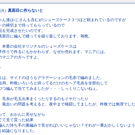
 (火)
真面目に作らないと
ゃん達(おじさんも含む)のシューズケース３つほど頼まれているのですが
トの締切まで待ってもらっているので
品を完成させたいのです。
真面目に編んで縫ってを繰り返しております、毎晩。
、本業の会社オリジナルのシューズケースは
手作りで作るにもかかわらず、なぜか売れます。マニアには。
のマニアの方へですよ。
－
うは、サイドのほうもグラデーションの毛糸で編めました。
結局、昨晩いろいろと持ってるだけのモヘア毛糸を全部出して
づつ編んで当ててみましたが・・・しっくりこないねぇ。
、毛糸が毛玉出来まくったりするのもイヤだったり
、風合いの問題を考えると、夜中まで格闘してましたが、昨晩では無理でし
って、おかんに見せながら
てて見て貰った結果
編んだ持ち手の裏編みで見せればいいじゃない？それが一番おかしくないよ
う結論になりました。