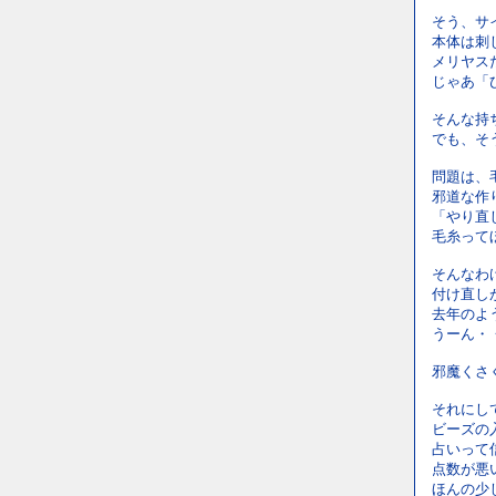
そう、サ
本体は刺
メリヤス
じゃあ「
そんな持
でも、そ
問題は、
邪道な作
「やり直
毛糸って
そんなわ
付け直し
去年のよ
うーん・
邪魔くさ
それにし
ビーズの
占いって
点数が悪
ほんの少