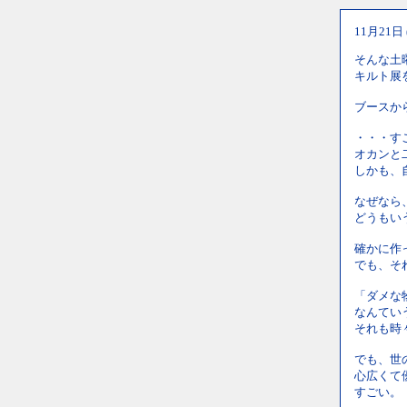
11月21日
そんな土
キルト展
ブースか
・・・す
オカンと
しかも、
なぜなら
どうもい
確かに作
でも、そ
「ダメな
なんてい
それも時
でも、世
心広くて
すごい。