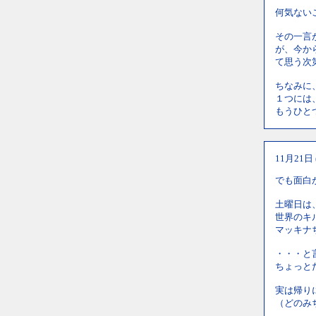
何気ない
その一言
が、今か
て思う次
ちなみに
１つには
もうひと
11月21日
でも面白
土曜日は
世界のキ
マッキナ
・・・と
ちょっと
実は帰り
（どのみ