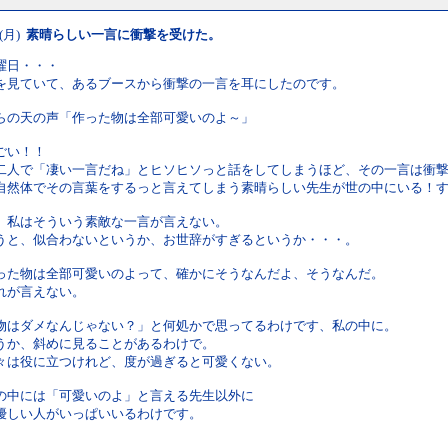
 (月)
素晴らしい一言に衝撃を受けた。
曜日・・・
を見ていて、あるブースから衝撃の一言を耳にしたのです。
らの天の声「作った物は全部可愛いのよ～」
ごい！！
二人で「凄い一言だね」とヒソヒソっと話をしてしまうほど、その一言は衝
自然体でその言葉をするっと言えてしまう素晴らしい先生が世の中にいる！
、私はそういう素敵な一言が言えない。
うと、似合わないというか、お世辞がすぎるというか・・・。
った物は全部可愛いのよって、確かにそうなんだよ、そうなんだ。
れが言えない。
物はダメなんじゃない？」と何処かで思ってるわけです、私の中に。
うか、斜めに見ることがあるわけで。
々は役に立つけれど、度が過ぎると可愛くない。
の中には「可愛いのよ」と言える先生以外に
優しい人がいっぱいいるわけです。