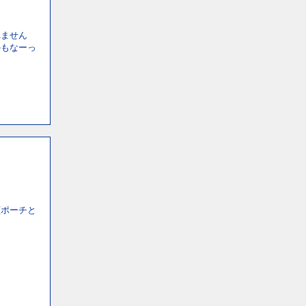
れません
かもなーっ
顔ポーチと