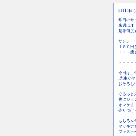
9月15日 
昨日のサ
来週はオ
是非何度
サンデー
１５０円
・・・痩
－－－－
今日は、
I先生が
おそろし
ぐるっと
先にジョ
オマケま
売りつけ
もちろん
マッキナ
ファスナ