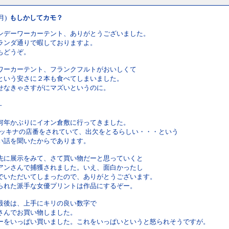
(月)
もしかしてカモ？
ンデーワーカーテント、ありがとうございました。
ランダ通りで暇しておりますよ。
もどうぞ。
ワーカーテント、フランクフルトがおいしくて
という安さに２本も食べてしまいました。
せなきゃさすがにマズいというのに。
－
何年かぶりにイオン倉敷に行ってきました。
マッキナの店番をされていて、出欠をとるらしい・・・という
い話を聞いたからであります。
先に展示をみて、さて買い物だーと思っていくと
アンさんで捕獲されました。いえ、面白かったし
でいただいてしまったので、ありがとうございます。
られた派手な女優プリントは作品にするぞー。
最後は、上手にキリの良い数字で
さんでお買い物しました。
ーをいっぱい買いました。これをいっぱいというと怒られそうですが。