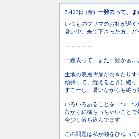
7月23日 (金)
一難去って、ま
いつものフリマのお礼が遅く
暑い中、来て下さった方、ど
－－－－－
一難去って、また一難かぁ…
生地の表層雪崩がおきたりする
頑張って、縫えるときに縫っ
すこーし、暑いながらも縫う
いろいろあることを一つ一つ
昔から結構ちっちゃいことで
今少し落ち込んでます。
この問題は私が頭をひねって